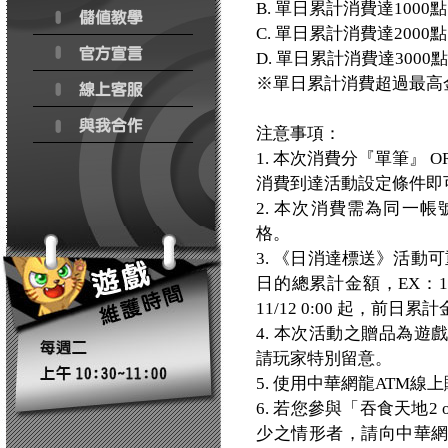
B. 單日累計消費達100
C. 單日累計消費達200
D. 單日累計消費達300
※單日累計消費超過最高
注意事項：
1. 本次消費分『單筆』
消費到達活動設定條件即
2. 本次消費需為同一
格。
3. 《日消達標送》活動
日的總累計金額，EX：1
11/12 0:00 起，前
4. 本次活動之贈品為
請玩家特別留意。
5. 使用中華網龍ATM
6. 若您參與「吞食天地2
少之情形者，請向中華