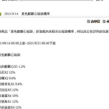
2021/9/14
黃色麒麟心福袋機率
時商品「黃色麒麟心福袋」於遊戲內未顯示出福袋機率，特以此公告詳列給玩家
1/09/14 00:00上架~2021/9/21 00:00下架
黃色麒麟心福袋
的麒麟心X1 1.2%
石X2 12%
機X2 9.0%
換骨丸X1 9.8%
拉拉X5 12%
蓮霧X4 10%
號角X1 12%
的金鎚X4 12%