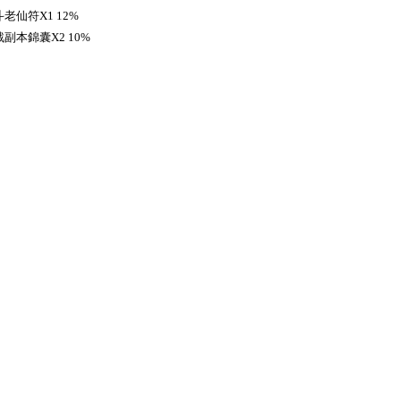
老仙符X1 12%
副本錦囊X2 10%