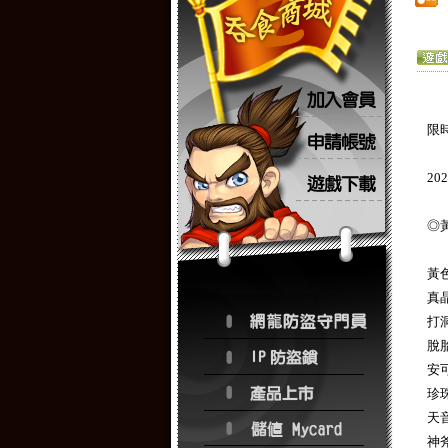
限
202
◎
黃色
真晶
打洞
脫胎
安可
珍珠
天音
神斧