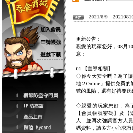
2021/8/9
20210
更新公告：
親愛的玩家您好，08月
意：
01.【宣導相關】
◇你今天安全嗎？為了
地２Online」提供免
號的風險，還有好禮要送
◇親愛的玩家您好，為
【會員帳號密碼】及【
人，並再次強調官方人
碼資料，請多方小心求證