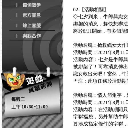
02.【活動相關】
◇七夕到來，牛郎與織
綁架的消息，趕快想辦
將於8/11開始，有多個
活動名稱：搶救織女大作
活動時間：2021年8月11日(三)
活動內容：七夕是牛郎
被綁架了！可靠消息傳
織女救出來吧！當然，牛
＊注：此項任務於活動期
活動名稱：情人節集字，
活動時間：2021年8月11日(三)
活動內容：在活動期間只
字聯福袋，另外幫助牛
要湊成指定條件的字聯