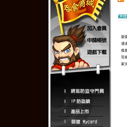
親
適
復
官
家