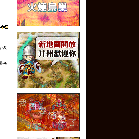
始恢
請玩