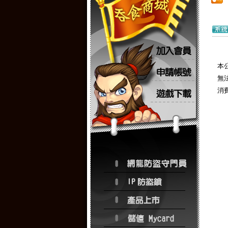
本公
無
消