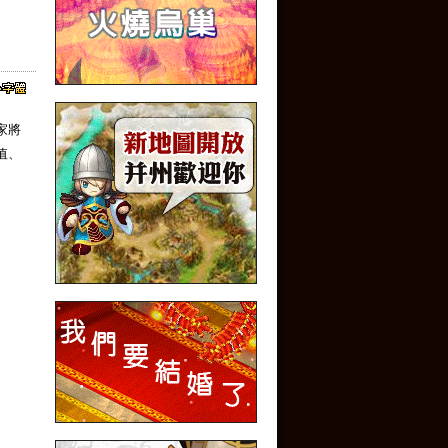
玩家將
值、