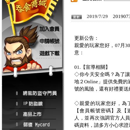
2019/7/29
2019
更新公告：
親愛的玩家您好，07月
意：
01.【宣導相關】
◇你今天安全嗎？為了
地２Online」提供免
號的風險，還有好禮要送
◇親愛的玩家您好，為
【會員帳號密碼】及【
人，並再次強調官方人
碼資料，請多方小心求證