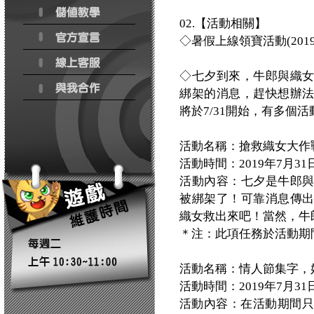
02.【活動相關】
◇暑假上線領寶活動(2019/7/
◇七夕到來，牛郎與織
綁架的消息，趕快想辦
將於7/31開始，有多個
活動名稱：搶救織女大作
活動時間：2019年7月31日(三)
活動內容：七夕是牛郎
被綁架了！可靠消息傳
織女救出來吧！當然，牛
＊注：此項任務於活動期
活動名稱：情人節集字，
活動時間：2019年7月31日(三)
活動內容：在活動期間只