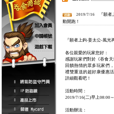
2019/7/16
『願者
動開跑！
『願者上鉤‧姜太公-風
各位親愛的玩家您好：
感謝玩家們對於《吞食天地
回饋熱情的眾多玩家們，我們
禮雙重送的超好康優惠
詳細觀看吧！
活動時間：
2019/7/16(二)早上08:00
活動辦法：