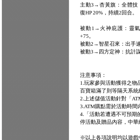
主動3→杏黃旗：全體技，
復HP 20%，持續2回合。
被動1→火神庇護：靈氣
+75。
被動2→智星召來：出手速度
被動3→四方定神：抗計謀+
注意事項：
1.玩家參與活動獲得之
百寶箱滿了則等隔天系統
2.上述儲值活動針對「AT
3.ATM購點需於活動時
4.「活動若遭遇不可預
停活動及贈品內容，中華
※以上各項說明均以遊戲