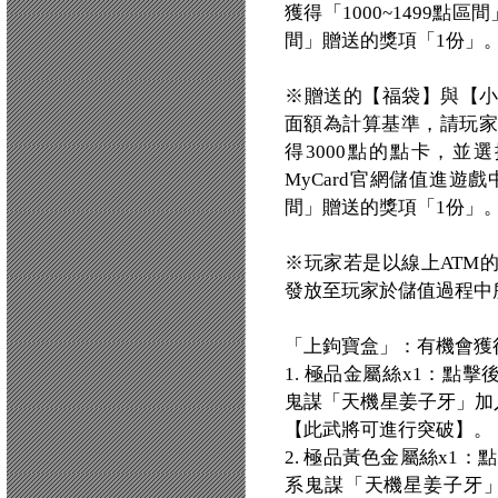
獲得「1000~1499點
間」贈送的獎項「1份」
※贈送的【福袋】與【
面額為計算基準，請玩家
得3000點的點卡，並
MyCard官網儲值進遊戲
間」贈送的獎項「1份」
※玩家若是以線上ATM
發放至玩家於儲值過程中
「上鉤寶盒」：有機會獲
1. 極品金屬絲x1：點
鬼謀「天機星姜子牙」加入
【此武將可進行突破】。
2. 極品黃色金屬絲x1
系鬼謀「天機星姜子牙」