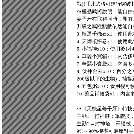
戰)!【此武將可進行突破
※極品武將說明：能自由
姜子牙在取得同時，即有
升級之屬性點數依然能自
3. 轉運千機石x1：使
4. 天師頓悟卷x1：使
5. 小福神x10：使用後
6. 華麗小寶箱x1：內
7. 華麗小寶袋x1：內
8. 伏神金索x10：百
200級以下的生物)，捕
9. 五色粥x10：食用後可
10. 藥品補給袋x1：內
※《天機星姜子牙》特技
主動1→打神鞭：單體技，可
主動2→封神塔：單體技，
9%～90%機率可麻痺對