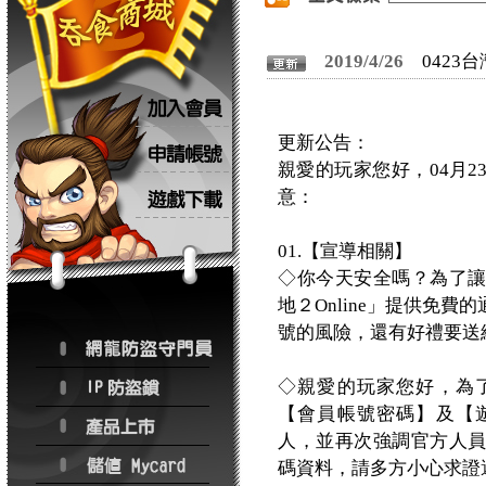
2019/4/26
0423
更新公告：
親愛的玩家您好，04月
意：
01.【宣導相關】
◇你今天安全嗎？為了
地２Online」提供免
號的風險，還有好禮要送
◇親愛的玩家您好，為
【會員帳號密碼】及【
人，並再次強調官方人
碼資料，請多方小心求證