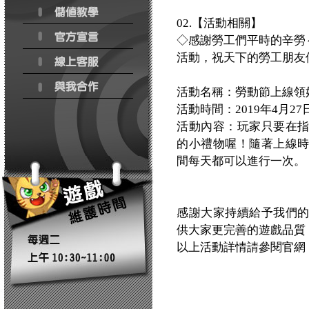
02.【活動相關】
◇感謝勞工們平時的辛勞～
活動，祝天下的勞工朋友
活動名稱：勞動節上線領
活動時間：2019年4月27日00
活動內容：玩家只要在
的小禮物喔！隨著上線
間每天都可以進行一次。
感謝大家持續給予我們
供大家更完善的遊戲品質
以上活動詳情請參閱官網：http:/