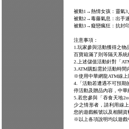
被動1→熱情女孩：靈氣3人
被動2→毒藤氣息：出手速度
被動3→癡戀瘋狂：抗封印+
注意事項：
1.玩家參與活動獲得之
百寶箱滿了則等隔天系統
2.上述儲值活動針對「AT
3.ATM購點需於活動時
※使用中華網龍ATM線上
4.「活動若遭遇不可預
停活動及贈品內容，中華
5.若您參與「吞食天地2
少之情形者，請利用線
您的遊戲帳號以及相關資
※以上各項說明均以遊戲