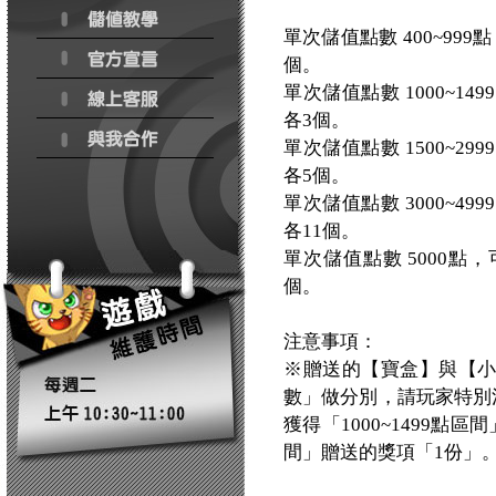
單次儲值點數 400~9
個。
單次儲值點數 1000~
各3個。
單次儲值點數 1500~
各5個。
單次儲值點數 3000~
各11個。
單次儲值點數 5000點
個。
注意事項：
※贈送的【寶盒】與【
數」做分別，請玩家特別注
獲得「1000~1499點
間」贈送的獎項「1份」