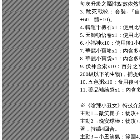
每次升級之屬性點數依然
3. 敢死戰靴：套裝-『
+60、體+10)。
4. 轉運千機石x1：使
5. 天師頓悟卷x1：使
6. 小福神x10：使用後
7. 華麗小寶箱x1：內
8. 華麗小寶袋x1：內
9. 伏神金索x10：百
200級以下的生物)，捕
10. 五色粥x10：食用後
11. 藥品補給袋x1：內
※《嗆辣小丑女》特技介
主動1→微笑槌子：物攻+1
主動2→晚安球棒：物攻+1
著，持續4回合。
主動3→小丑笑氣：範圍4