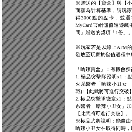
※贈送的【寶盒】與【
面額為計算基準，請玩家
得3000點的點卡，並
MyCard官網儲值進遊戲
間」贈送的獎項「1份」
※玩家若是以線上ATM
發放至玩家於儲值過程中
「嗆辣寶盒」：有機會獲
1. 極品突擊隊證明x1
火系醫者「嗆辣小丑女」
戰)!【此武將可進行突破
2. 極品突擊隊徽章x1
系醫者「嗆辣小丑女」加入
【此武將可進行突破】。
※極品武將說明：能自由
嗆辣小丑女在取得同時，