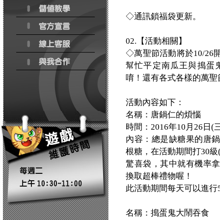
◇通訊鎖福袋更新。
02.【活動相關】
◇萬聖節活動將於10/2
幫忙平定南瓜王與搗蛋
唷！還有各式各樣的萬聖
活動內容如下：
名稱：唐鍋仁的煩惱
時間：2016年10月26日(三) 
內容：總是缺糖果的唐
根糖，在活動期間打30級
驚喜袋，其中就有機率
換取超棒禮物喔！
此活動期間每天可以進行
名稱：搗蛋鬼大鬧吞食