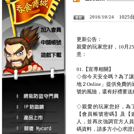
2016/10/24
102
更新公告：
親愛的玩家您好，10月
意：
01.【宣導相關】
◇你今天安全嗎？為了
地２Online」提供免
號的風險，還有好禮要送
◇親愛的玩家您好，為
【會員帳號密碼】及【
人，並再次強調官方人
碼資料，請多方小心求證