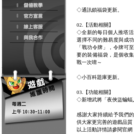
◇通訊鎖福袋更新。
02.【活動相關】
◇全新的每日個人推塔活
選擇不同的難易度與成
「戰功令牌」，令牌可
要的裝備福袋，是個收
戰一次唷～
◇小百科題庫更新。
03.【功能相關】
◇新增武將「夜俠盜蝙蝠
感謝大家持續給予我們
供大家更完善的遊戲品質
以上活動詳情請參閱官網：http:/