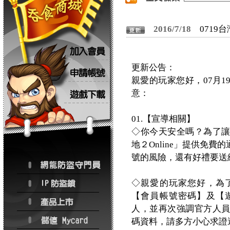
2016/7/18
0719
更新公告：
親愛的玩家您好，07月
意：
01.【宣導相關】
◇你今天安全嗎？為了
地２Online」提供免
號的風險，還有好禮要送
◇親愛的玩家您好，為
【會員帳號密碼】及【
人，並再次強調官方人
碼資料，請多方小心求證