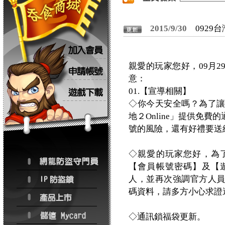
2015/9/30
0929
親愛的玩家您好，09月
意：
01.【宣導相關】
◇你今天安全嗎？為了
地２Online」提供免
號的風險，還有好禮要送
◇親愛的玩家您好，為
【會員帳號密碼】及【
人，並再次強調官方人
碼資料，請多方小心求證
◇通訊鎖福袋更新。