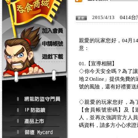
2015/4/13
0414
親愛的玩家您好，04月
意：
01.【宣導相關】
◇你今天安全嗎？為了
地２Online」提供免
號的風險，還有好禮要送
◇親愛的玩家您好，為
【會員帳號密碼】及【
人，並再次強調官方人
碼資料，請多方小心求證