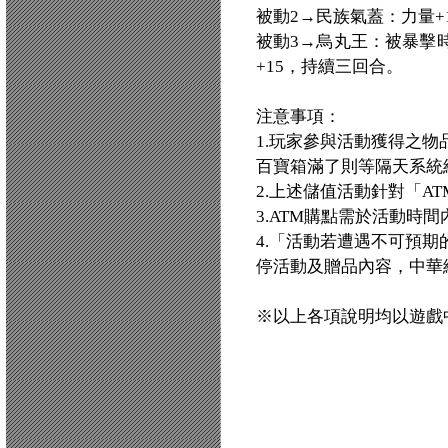
被動2→民族氣蓋：力量+1
被動3→烏丸王：被暴擊時
+15，持續三回合。
注意事項：
1.玩家參與活動獲得之
百寶箱滿了則等隔天系統
2.上述儲值活動針對「AT
3.ATM購點需於活動時
4.「活動若遭遇不可預
停活動及贈品內容，中華
※以上各項說明均以遊戲