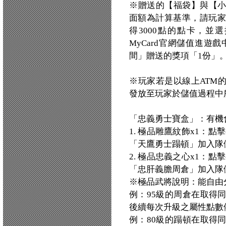
※贈送的【福袋】與【
面額為計算基準，請玩家
得3000點的點卡，並
MyCard官網儲值進遊戲
間」贈送的獎項「1份」
※玩家若是以線上ATM
發放至玩家於儲值過程中
「忠義勇士寶盒」：有機
1. 極品雕鷹紋飾x1：
「天鷹勇士蹋頓」加入隊伍
2. 極品忠義之心x1：
「忠肝義膽周倉」加入隊伍
※極品武將說明：能自由
例：95級的周倉在取得
後續每次升級之屬性點數
例：80級的蹋頓在取得