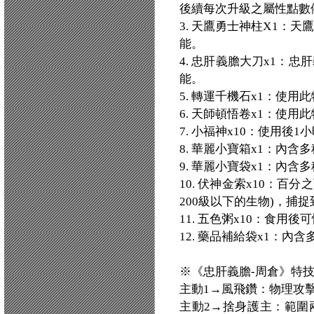
後續每次升級之屬性點數
3. 天鷹勇士神柱X1：
能。
4. 忠肝義膽大刀x1：
能。
5. 轉運千機石x1：使
6. 天師頓悟卷x1：使
7. 小福神x10：使用後
8. 華麗小寶箱x1：內
9. 華麗小寶袋x1：內
10. 伏神金索x10：百
200級以下的生物)，捕
11. 五色粥x10：食用後
12. 藥品補給袋x1：內
※《忠肝義膽-周倉》特
主動1→風飛鑽：物理攻擊+
主動2→捨身護主：範圍