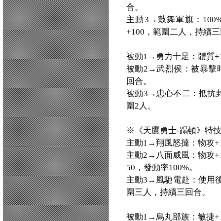
合。
主動3→鼓舞軍旗：100
+100，範圍二人，持續
被動1→勇力十足：體質+1
被動2→武烈侯：被暴擊時
回合。
被動3→忠心不二：抵抗封
圍2人。
※《天鷹勇士-蹋頓》特
主動1→翔風怒撻：物攻+1
主動2→八面威風：物攻+1
50，發動率100%。
主動3→風馳電赴：使用後
圍三人，持續三回合。
被動1→烏丸部族：敏捷+