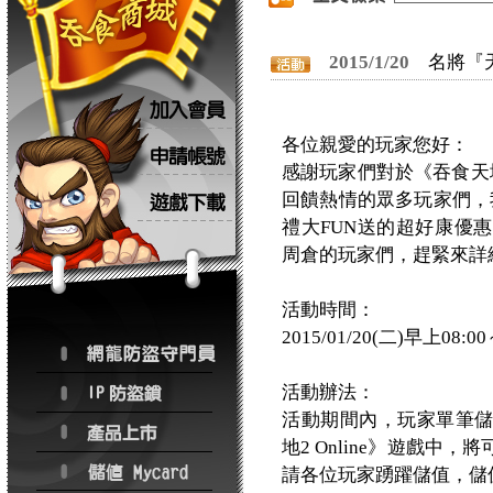
2015/1/20
名將『
各位親愛的玩家您好：
感謝玩家們對於《吞食天地
回饋熱情的眾多玩家們，我們
禮大FUN送的超好康優
周倉的玩家們，趕緊來詳
活動時間：
2015/01/20(二)早上08:0
活動辦法：
活動期間內，玩家單筆
地2 Online》遊戲
請各位玩家踴躍儲值，儲