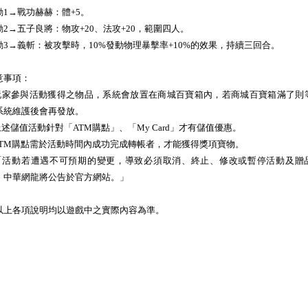
動1→戰功赫赫：體+5。
動2→五子良將：物攻+20、法攻+20，範圍四人。
動3→義斬：被攻擊時，10%發動物理暴擊率+10%的效果，持續三回合。
意事項：
.玩家參與活動獲得之物品，系統會放置在商城百寶箱內，若商城百寶箱滿了則
系統維護後會再發放。
.上述儲值活動針對「ATM購點」、「My Card」才有儲值優惠。
.ATM購點需於活動時間內成功完成轉帳者，才能獲得獎項寶物。
.「活動若遭遇不可預期的變更，導致必須取消、終止、修改或暫停活動及贈
，中華網龍將公告於官方網站。」
以上各項說明均以遊戲中之實際內容為準。