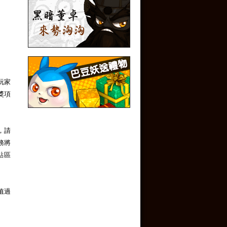
玩家
獎項
，請
務將
點區
值過