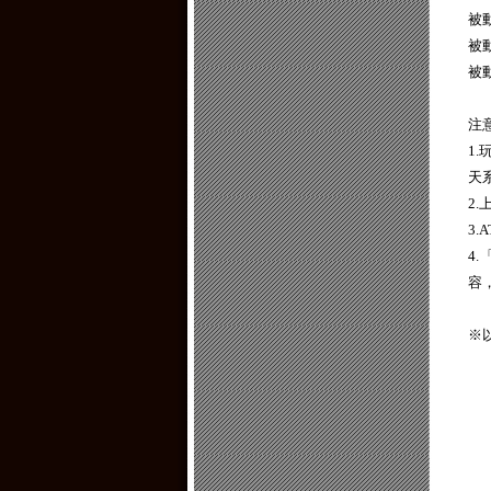
被
被
被
注
1
天
2
3
4
容
※