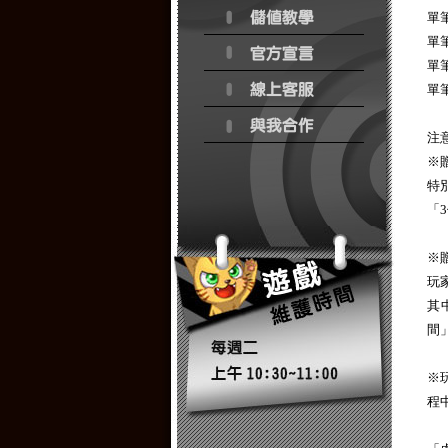
單
單
單
單
注
※
特
「
※
玩
其
間
※
程