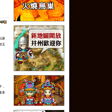
玩家
得五
中，
越多