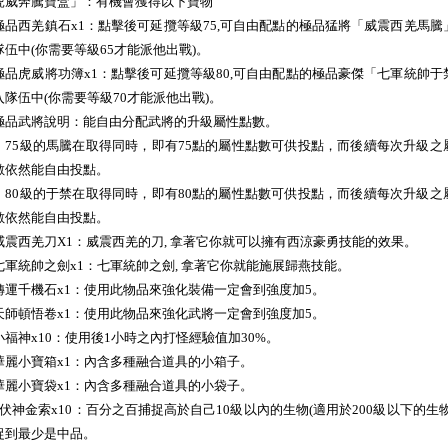
虎威奔騰寶盒」：有機會獲得以下寶物
. 極品西羌鎮石x1：點擊後可延攬等級75,可自由配點的極品猛將「威震西羌馬騰
隊伍中(你需要等級65才能派他出戰)。
. 極品虎威將功簿x1：點擊後可延攬等級80,可自由配點的極品豪傑「七軍統帥于
入隊伍中(你需要等級70才能派他出戰)。
極品武將說明：能自由分配武將的升級屬性點數。
：75級的馬騰在取得同時，即有75點的屬性點數可供投點，而後續每次升級之
數依然能自由投點。
：80級的于禁在取得同時，即有80點的屬性點數可供投點，而後續每次升級之
數依然能自由投點。
. 威震西羌刀X1：威震西羌的刀, 拿著它你就可以擁有西涼豪勇技能的效果。
. 七軍統帥之劍x1：七軍統帥之劍, 拿著它你就能施展歸燕技能。
. 轉運千機石x1：使用此物品來強化裝備一定會到強度加5。
. 天師頓悟卷x1：使用此物品來強化武將一定會到強度加5。
. 小福神x10：使用後1小時之內打怪經驗值加30%。
. 華麗小寶箱x1：內含多種融合道具的小箱子。
. 華麗小寶袋x1：內含多種融合道具的小袋子。
0. 伏神金索x10：百分之百捕捉高於自己10級以內的生物(適用於200級以下的生物
捉到最少是中品。