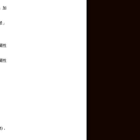
」加
禁」
屬性
屬性
)，