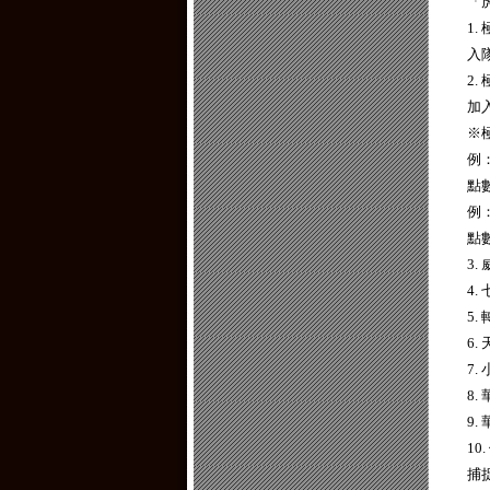
「
1
入
2
加
※
例
點
例
點
3
4
5
6
7
8
9
1
捕