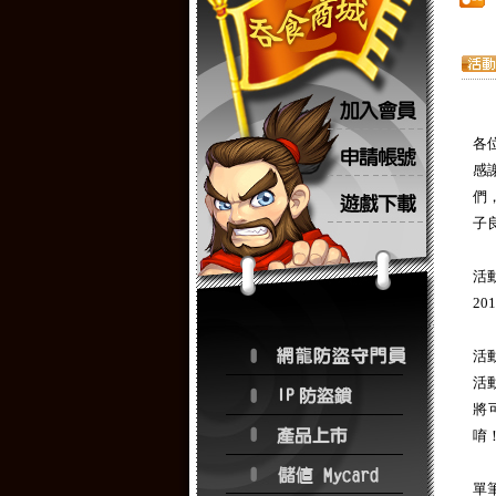
各
感
們
子
活
20
活
活
將
唷
單