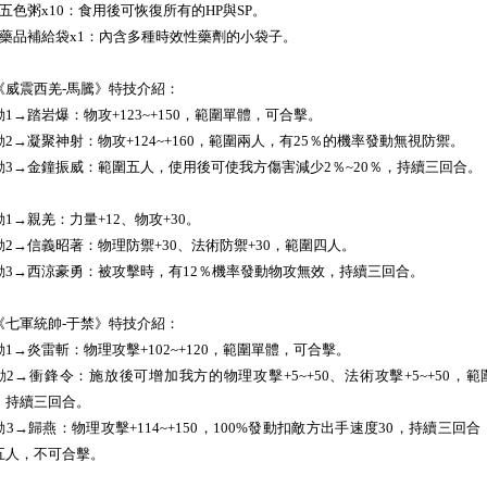
. 五色粥x10：食用後可恢復所有的HP與SP。
2. 藥品補給袋x1：內含多種時效性藥劑的小袋子。
《威震西羌-馬騰》特技介紹：
動1→踏岩爆：物攻+123~+150，範圍單體，可合擊。
動2→凝聚神射：物攻+124~+160，範圍兩人，有25％的機率發動無視防禦。
動3→金鐘振威：範圍五人，使用後可使我方傷害減少2％~20％，持續三回合。
動1→親羌：力量+12、物攻+30。
動2→信義昭著：物理防禦+30、法術防禦+30，範圍四人。
動3→西涼豪勇：被攻擊時，有12％機率發動物攻無效，持續三回合。
《七軍統帥-于禁》特技介紹：
動1→炎雷斬：物理攻擊+102~+120，範圍單體，可合擊。
動2→衝鋒令：施放後可增加我方的物理攻擊+5~+50、法術攻擊+5~+50，範
，持續三回合。
動3→歸燕：物理攻擊+114~+150，100%發動扣敵方出手速度30，持續三回合
五人，不可合擊。