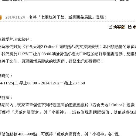
2014/11/24
名將『七軍統帥于禁、威震西羌馬騰』登場！
位親愛的玩家您好：
謝玩家們對於《吞食天地2 Online》遊戲熱烈的支持與愛護！為回饋熱情的眾多
，我們將於11/25(二)上午08:00舉辦儲值好禮大FUN送的超好康優惠活動，想獲
良將于文則、勇冠四州馬壽成的玩家們，趕緊來詳細觀看吧！
動時間：
14/11/25(二)早上08:00～2014/12/1(一)晚上23：59
動辦法：
動期間內，玩家單筆儲值下列特定區間的遊戲點數於《吞食天地2 Online》遊戲
可獲得「虎威奔騰寶盒」與「小福神」，請各位玩家踴躍儲值，儲值越多送
！
筆儲值點數 400~999點，可獲得「虎威奔騰寶盒」與「小福神」各1個。