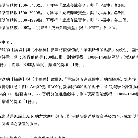
筆儲值點數 1000~1499點，可獲得「虎威奔騰寶盒」與「小福神」各3個。
筆儲值點數 1500~2999點，可獲得「虎威奔騰寶盒」與「小福神」各5個。
筆儲值點數 3000~4999點，可獲得「虎威奔騰寶盒」與「小福神」各11個。
筆儲值點數 5000點，可獲得「虎威奔騰寶盒」與「小福神」各18個。
意事項：
贈送的【福袋】與【小福神】數量將依儲值的「單張點卡的點數」做分別，請
別注意！例：若儲值的是1000點3張，則會獲得「1000~1499點區間」贈送的
3份」；而非「3000點區間」贈送的獎項「1份」。
贈送的【福袋】與【小福神】數量以『單筆儲值進遊戲中』的面額為計算基準
家特別注意！例：A玩家使用IBON付款購得3000點的點卡，並選擇數位儲值服
中的1000點藉由MyCard官網儲值進遊戲中，則A玩家僅能獲得「1000~1499
」贈送的獎項「1份」。
玩家若是以線上ATM的方式進行儲值，則活動所贈送的虛寶將發放至玩家於儲
中所選擇之儲值伺服器。