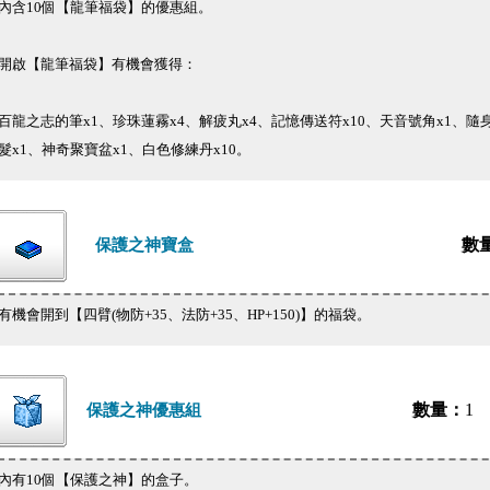
內含10個【龍筆福袋】的優惠組。
開啟【龍筆福袋】有機會獲得：
百龍之志的筆x1、珍珠蓮霧x4、解疲丸x4、記憶傳送符x10、天音號角x1、隨
髮x1、神奇聚寶盆x1、白色修練丹x10。
數
保護之神寶盒
有機會開到【四臂(物防+35、法防+35、HP+150)】的福袋。
數量：
1
保護之神優惠組
內有10個【保護之神】的盒子。