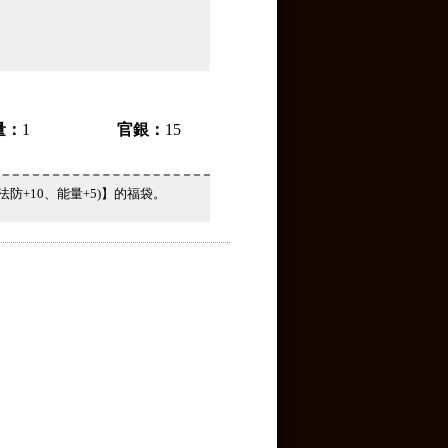
量：
1
官銀：
15
法防+10、能量+5)】的福袋。