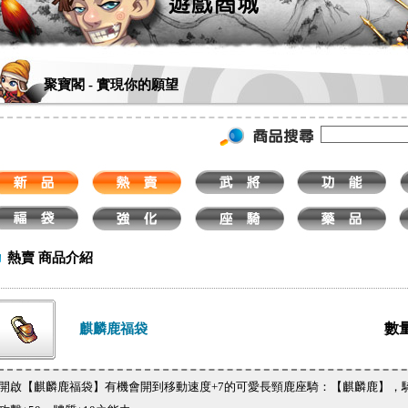
聚寶閣 - 實現你的願望
熱賣 商品介紹
數
麒麟鹿福袋
開啟【麒麟鹿福袋】有機會開到移動速度+7的可愛長頸鹿座騎：【麒麟鹿】，騎