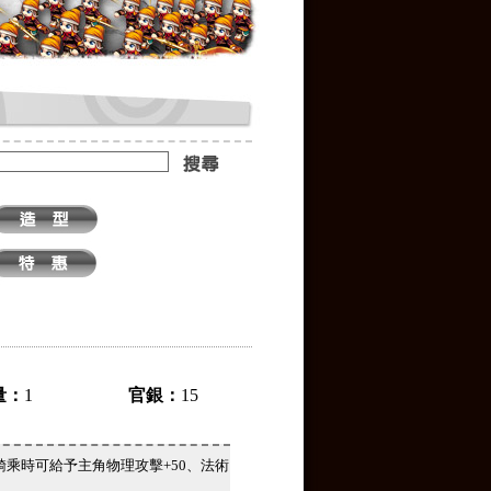
量：
1
官銀：
15
乘時可給予主角物理攻擊+50、法術