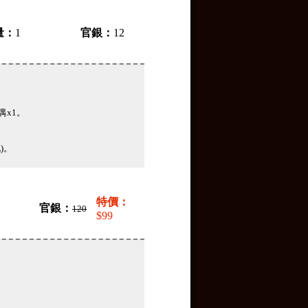
量：
1
官銀：
12
偶x1。
)。
特價：
官銀：
120
$99