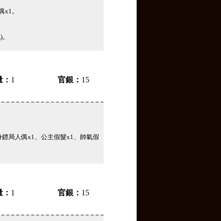
偶x1。
)。
量：
1
官銀：
15
身鏢局人偶x1、公主假髮x1、帥氣假
量：
1
官銀：
15