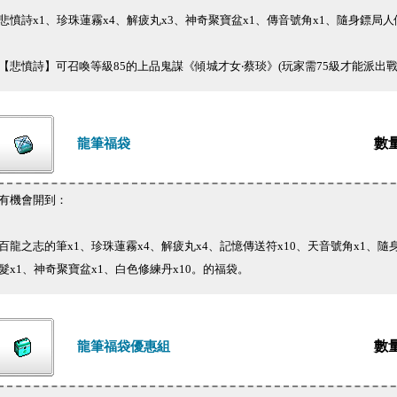
悲憤詩x1、珍珠蓮霧x4、解疲丸x3、神奇聚寶盆x1、傳音號角x1、隨身鏢局人
【悲憤詩】可召喚等級85的上品鬼謀《傾城才女‧蔡琰》(玩家需75級才能派出戰
數
龍筆福袋
有機會開到：
百龍之志的筆x1、珍珠蓮霧x4、解疲丸x4、記憶傳送符x10、天音號角x1、隨
髮x1、神奇聚寶盆x1、白色修練丹x10。的福袋。
數
龍筆福袋優惠組