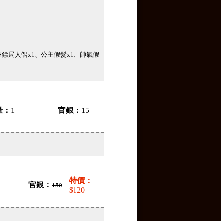
身鏢局人偶x1、公主假髮x1、帥氣假
量：
1
官銀：
15
特價：
官銀：
150
$120