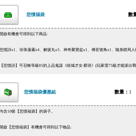
數
悲憤福袋
開啟有機會可得到以下商品:
悲憤詩x1、珍珠蓮霧x4、解疲丸x3、神奇聚寶盆x1、傳音號角x1、隨身鏢局人
【悲憤詩】可召喚等級85的上品鬼謀《傾城才女‧蔡琰》(玩家需75級才能派出戰
數量：
1
悲憤福袋優惠組
內含10個【悲憤福袋】的袋子。
開啟【悲憤福袋】有機會可得到以下物品: