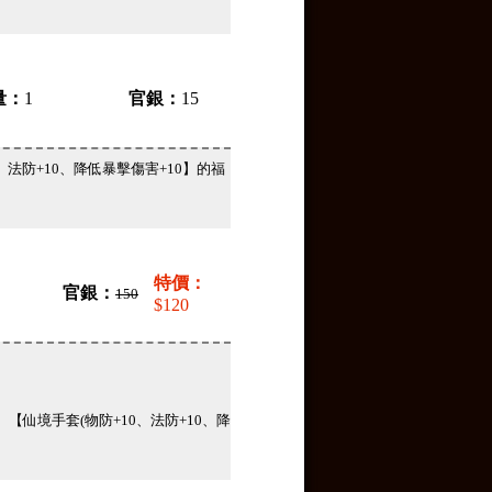
量：
1
官銀：
15
0、法防+10、降低暴擊傷害+10】的福
特價：
官銀：
150
$120
、【仙境手套(物防+10、法防+10、降