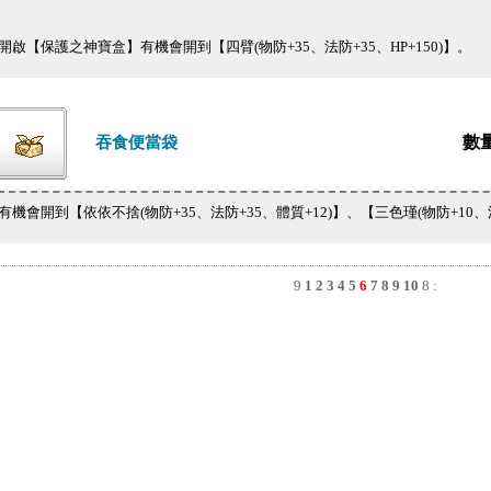
開啟【保護之神寶盒】有機會開到【四臂(物防+35、法防+35、HP+150)】。
數
吞食便當袋
有機會開到【依依不捨(物防+35、法防+35、體質+12)】、【三色瑾(物防+10、
9
1
2
3
4
5
6
7
8
9
10
8
: