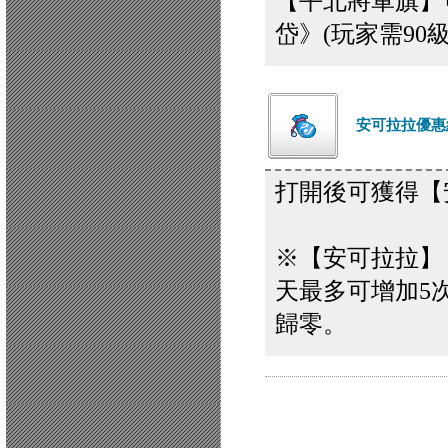
【平北將軍旗】
岱》(玩家需90
安可拉拉優惠
打開後可獲得【
※【安可拉拉】
天最多可增加5
歸零。