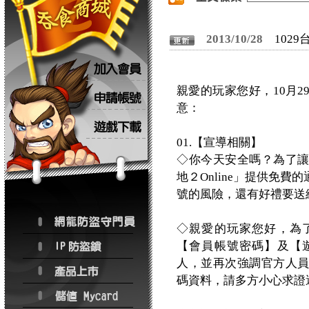
2013/10/28
102
親愛的玩家您好，10月
意：
01.【宣導相關】
◇你今天安全嗎？為了
地２Online」提供免
號的風險，還有好禮要送
◇親愛的玩家您好，為
【會員帳號密碼】及【
人，並再次強調官方人
碼資料，請多方小心求證