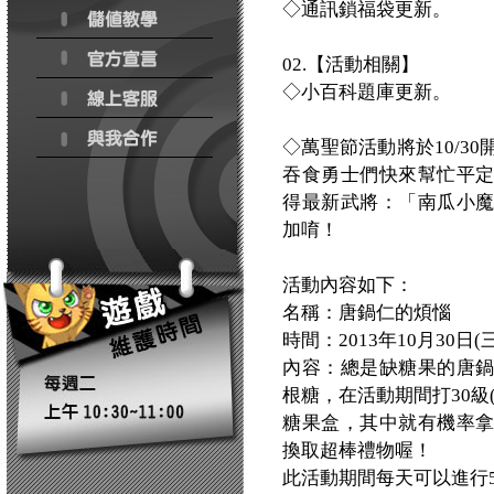
◇通訊鎖福袋更新。
02.【活動相關】
◇小百科題庫更新。
◇萬聖節活動將於10/3
吞食勇士們快來幫忙平
得最新武將：「南瓜小
加唷！
活動內容如下：
名稱：唐鍋仁的煩惱
時間：2013年10月30日(三) 
內容：總是缺糖果的唐
根糖，在活動期間打30級
糖果盒，其中就有機率
換取超棒禮物喔！
此活動期間每天可以進行