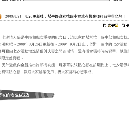
2009/8/21
8/26更新後，幫牛郎織女找回幸福就有機會獲得背甲與坐騎!!
夕情人節是牛郎和織女重要的紀念日，請玩家們幫幫忙，幫牛郎和織女找
的滋味吧～2009年8月26日更新後～2009年9月2日止，舉辦一連串的七夕活動
將可藉由七夕活動增進情侶與夫妻之間的感情，還有機會獲得時裝背甲、紙飛
等限定虛寶喔～
外遊戲內全新推出許願樹功能，玩家可以張貼心願在許願樹上，七夕活動
免費張貼心願，歡迎大家踴躍使用，祝大家都能心想事成。