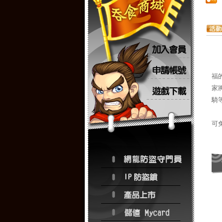
七
福
家
騎
另
可