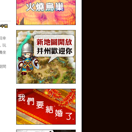
回幸
，玩
機坐
期間